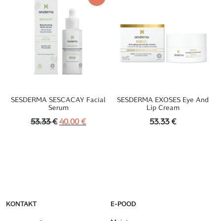
SESDERMA SESCACAY Facial
SESDERMA EXOSES Eye And
Serum
Lip Cream
Algne
Praegune
53.33
€
40.00
€
53.33
€
Hind
Hind
Oli:
On:
53.33 €.
40.00 €.
KONTAKT
E-POOD