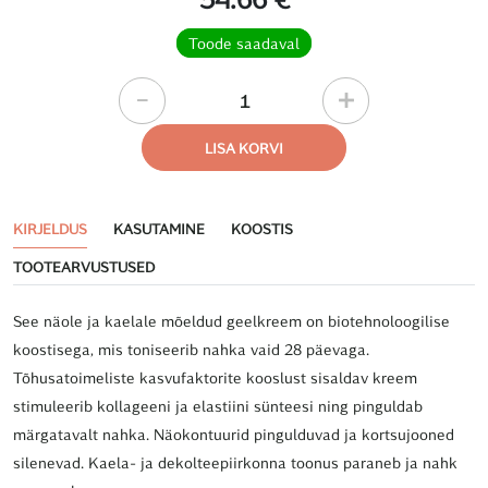
Toode saadaval
LISA KORVI
KIRJELDUS
KASUTAMINE
KOOSTIS
TOOTEARVUSTUSED
See näole ja kaelale mõeldud geelkreem on biotehnoloogilise
koostisega, mis toniseerib nahka vaid 28 päevaga.
Tõhusatoimeliste kasvufaktorite kooslust sisaldav kreem
stimuleerib kollageeni ja elastiini sünteesi ning pinguldab
märgatavalt nahka. Näokontuurid pingulduvad ja kortsujooned
silenevad. Kaela- ja dekolteepiirkonna toonus paraneb ja nahk