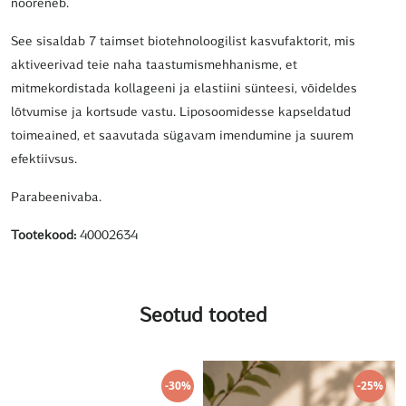
nooreneb.
See sisaldab 7 taimset biotehnoloogilist kasvufaktorit, mis
aktiveerivad teie naha taastumismehhanisme, et
mitmekordistada kollageeni ja elastiini sünteesi, võideldes
lõtvumise ja kortsude vastu. Liposoomidesse kapseldatud
toimeained, et saavutada sügavam imendumine ja suurem
efektiivsus.
Parabeenivaba.
Tootekood:
40002634
Seotud tooted
-30%
-25%