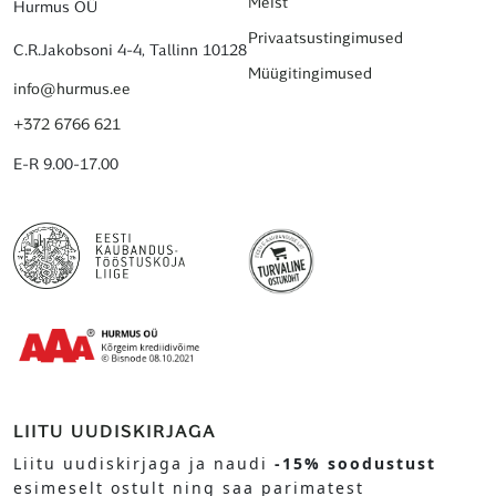
Meist
Hurmus OÜ
Privaatsustingimused
C.R.Jakobsoni 4-4, Tallinn 10128
Müügitingimused
info@hurmus.ee
+372 6766 621
E-R 9.00-17.00
LIITU UUDISKIRJAGA
Liitu uudiskirjaga ja naudi
-15% soodustust
esimeselt ostult ning saa parimatest